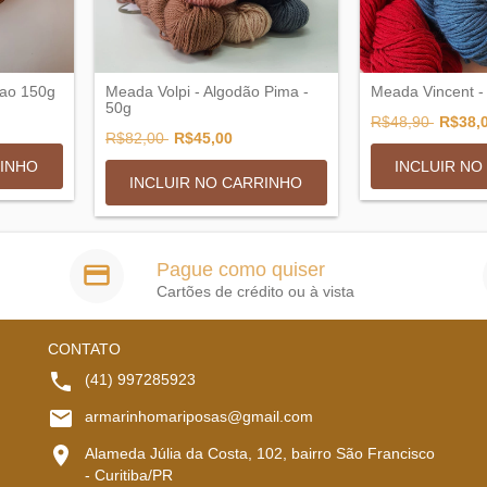
dao 150g
Meada Volpi - Algodão Pima -
Meada Vincent -
50g
R$48,90
R$38,
R$82,00
R$45,00
RINHO
INCLUIR NO
INCLUIR NO CARRINHO
Pague como quiser
Cartões de crédito ou à vista
CONTATO
(41) 997285923
armarinhomariposas@gmail.com
Alameda Júlia da Costa, 102, bairro São Francisco
- Curitiba/PR