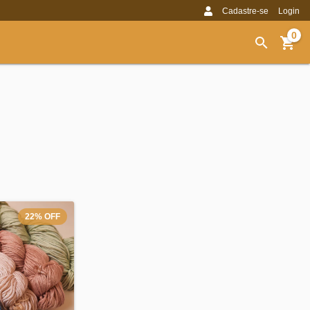
Cadastre-se
Login
0
22
%
OFF