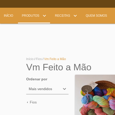
INÍCIO
PRODUTOS
RECEITAS
QUEM SOMOS
Início
/
Fios
/
Vm Feito a Mão
Vm Feito a Mão
Ordenar por
Fios